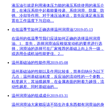
液压油引就是利用液体压力能的液压系统使用的液压介
质，在液压系统中起着能量传递、系统润滑、防腐、防
锈、冷却等作用。对于液压油来说，首先应满足液压装
置在工作温度下与启动…
在低温季节如何正确选择温州润滑油?
2019-05-13
在温州的低温季节我们应该如何正确的选择温州润滑
油。1、首先，选择润滑油应根据发动机的要求进行选
择，润滑油的选择可在厂家推荐的基础上向上升一级，
或选用合成机油性能更佳。2…
温州基础油的性能作用
2019-05-08
温州基础油的性能以及作用比较多，简单归纳分为以下
几点：温州基础油粘度，反应油的流动性的一个参数，
粘度越大，其油膜越厚，在金属表面的附着力越强，流
动性越差。同时基础油的…
温州润滑油的组成成分
2019-03-31
温州润滑油大家都应该不陌生许多东西都有润滑油的身